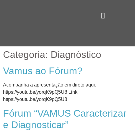
Vamus Algarve
Categoria:
Diagnóstico
Vamus ao Fórum?
Acompanha a apresentação em direto aqui.
https://youtu.be/yorqK9pQ5U8 Link:
https://youtu.be/yorqK9pQ5U8
Fórum “VAMUS Caracterizar
e Diagnosticar”