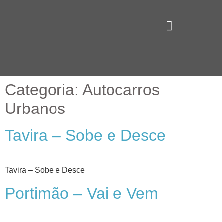
Vamus Algarve
Categoria:
Autocarros
Urbanos
Tavira – Sobe e Desce
Tavira – Sobe e Desce
Portimão – Vai e Vem